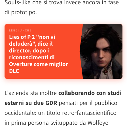
Souls‑like che si trova invece ancora in fase
di prototipo.
Lies of P 2 "non vi
deluderà", dice il
director, dopo i
riconoscimenti di
Overture come miglior
DLC
L'azienda sta inoltre
collaborando con studi
esterni su due GDR
pensati per il pubblico
occidentale: un titolo retro‑fantascientifico
in prima persona sviluppato da Wolfeye