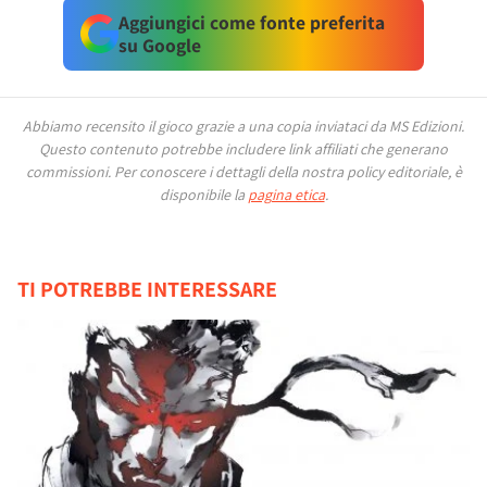
Aggiungici come fonte preferita
su Google
Abbiamo recensito il gioco grazie a una copia inviataci da MS Edizioni.
Questo contenuto potrebbe includere link affiliati che generano
commissioni.
Per conoscere i dettagli della nostra policy editoriale, è
disponibile la
pagina etica
.
TI POTREBBE INTERESSARE