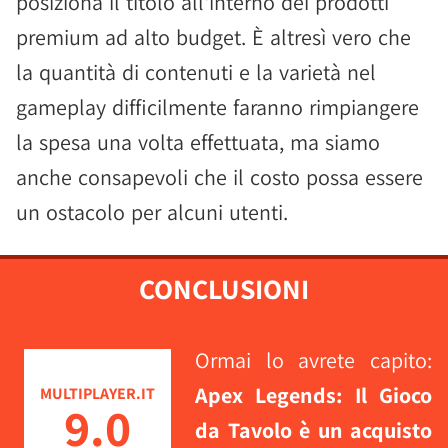
posiziona il titolo all'interno dei prodotti
premium ad alto budget. È altresì vero che
la quantità di contenuti e la varietà nel
gameplay difficilmente faranno rimpiangere
la spesa una volta effettuata, ma siamo
anche consapevoli che il costo possa essere
un ostacolo per alcuni utenti.
CONCLUSIONI
Ormai lo avrete capito:
Apex Legends: Il Gioco
MULTIPLAYER.IT
9.0
da Tavolo è un acquisto