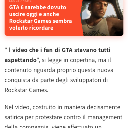
GTA 6 sarebbe dovuto
uscire oggi e anche
Rockstar Games sembra
volerlo ricordare
"Il
video che i fan di GTA stavano tutti
aspettando
", si legge in copertina, ma il
contenuto riguarda proprio questa nuova
conquista da parte degli sviluppatori di
Rockstar Games.
Nel video, costruito in maniera decisamente
satirica per protestare contro il management
della compagnia, viene effettuato un