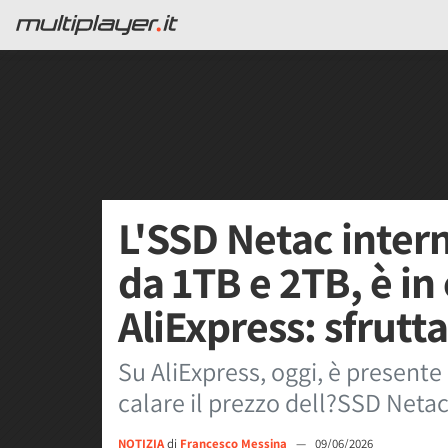
L'SSD Netac intern
da 1TB e 2TB, è in 
AliExpress: sfrutt
Su AliExpress, oggi, è present
calare il prezzo dell?SSD Netac
NOTIZIA
di
Francesco Messina
—
09/06/2026