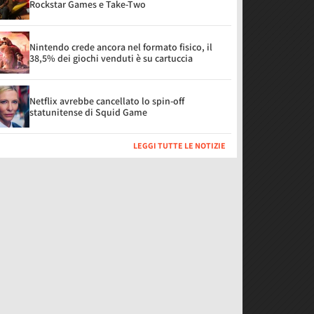
Rockstar Games e Take-Two
Nintendo crede ancora nel formato fisico, il
38,5% dei giochi venduti è su cartuccia
Netflix avrebbe cancellato lo spin-off
statunitense di Squid Game
LEGGI TUTTE LE NOTIZIE