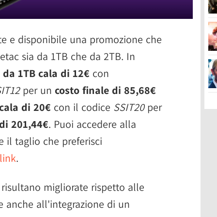
nte e disponibile una promozione che
Netac sia da 1TB che da 2TB. In
e da 1TB cala di 12€
con
IT12
per un
costo finale di 85,68€
cala di 20€
con il codice
SSIT20
per
 di 201,44€
. Puoi accedere alla
il taglio che preferisci
link
.
risultano migliorate rispetto alle
e anche all'integrazione di un