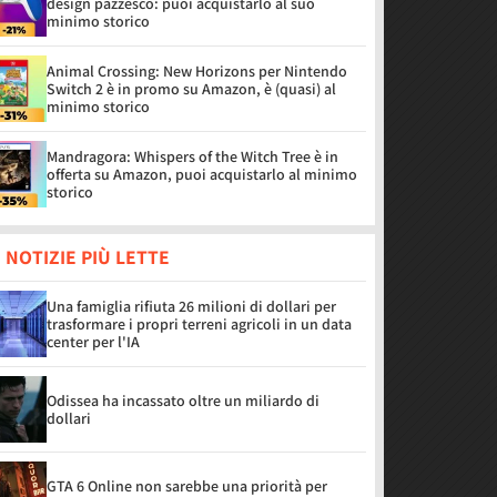
design pazzesco: puoi acquistarlo al suo
minimo storico
Animal Crossing: New Horizons per Nintendo
Switch 2 è in promo su Amazon, è (quasi) al
minimo storico
Mandragora: Whispers of the Witch Tree è in
offerta su Amazon, puoi acquistarlo al minimo
storico
 NOTIZIE PIÙ LETTE
Una famiglia rifiuta 26 milioni di dollari per
trasformare i propri terreni agricoli in un data
center per l'IA
Odissea ha incassato oltre un miliardo di
dollari
GTA 6 Online non sarebbe una priorità per