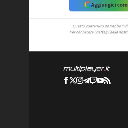
Aggiungici come
Questo contenuto potrebbe includ
Per conoscere i dettagli della nostra