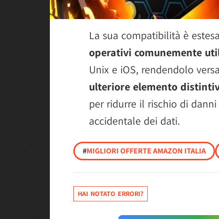
La sua compatibilità è estesa
operativi comunemente util
Unix e iOS, rendendolo versat
ulteriore elemento distintiv
per ridurre il rischio di danni
accidentale dei dati.
#
MIGLIORI OFFERTE AMAZON ITALIA
HAI NOTATO ERRORI?