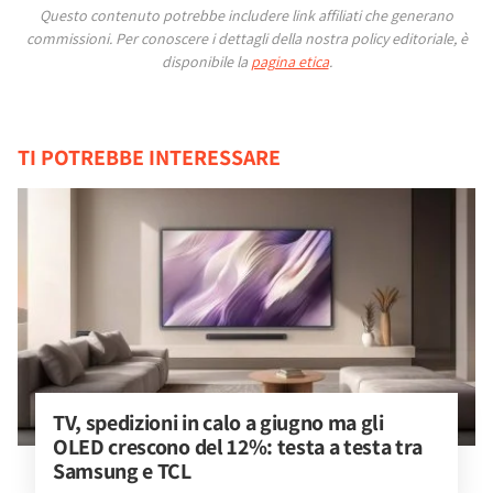
Questo contenuto potrebbe includere link affiliati che generano
commissioni.
Per conoscere i dettagli della nostra policy editoriale, è
disponibile la
pagina etica
.
TI POTREBBE INTERESSARE
TV, spedizioni in calo a giugno ma gli 
OLED crescono del 12%: testa a testa tra 
Samsung e TCL