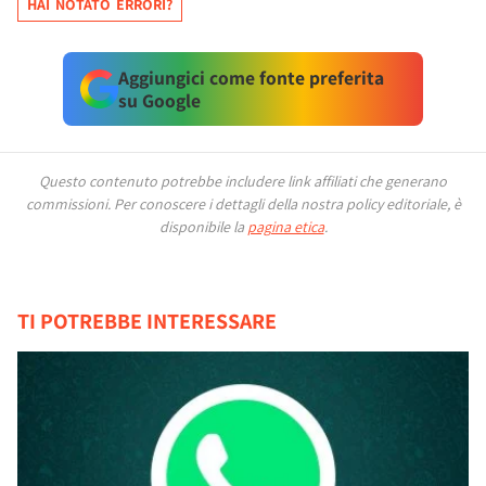
HAI NOTATO ERRORI?
Aggiungici come fonte preferita
su Google
Questo contenuto potrebbe includere link affiliati che generano
commissioni.
Per conoscere i dettagli della nostra policy editoriale, è
disponibile la
pagina etica
.
TI POTREBBE INTERESSARE