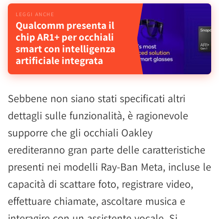
Qualcomm presenta il
chip AR1+ per occhiali
smart con intelligenza
artificiale integrata
Sebbene non siano stati specificati altri
dettagli sulle funzionalità, è ragionevole
supporre che gli occhiali Oakley
erediteranno gran parte delle caratteristiche
presenti nei modelli Ray-Ban Meta, incluse le
capacità di scattare foto, registrare video,
effettuare chiamate, ascoltare musica e
interagire con un assistente vocale. Si