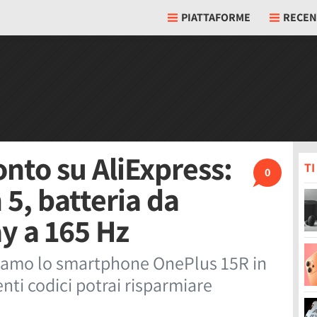
PIATTAFORME
RECEN
nto su AliExpress:
T
0
5, batteria da
y a 165 Hz
roviamo lo smartphone OnePlus 15R in
enti codici potrai risparmiare