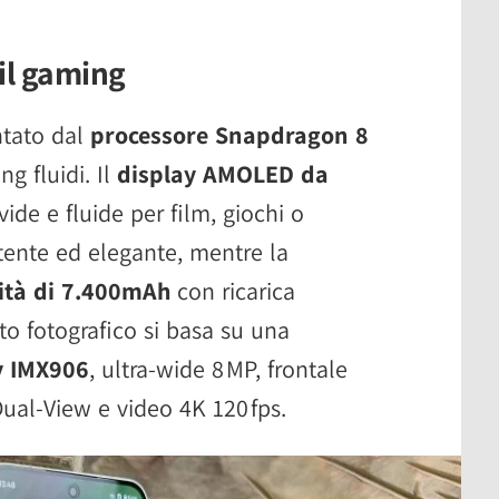
il gaming
tato dal
processore Snapdragon 8
g fluidi. Il
display AMOLED da
ide e fluide per film, giochi o
stente ed elegante, mentre la
ità di 7.400mAh
con ricarica
 fotografico si basa su una
y IMX906
, ultra-wide 8 MP, frontale
Dual-View e video 4K 120 fps.