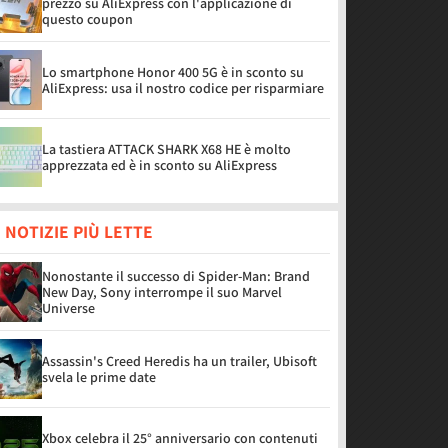
prezzo su AliExpress con l'applicazione di
questo coupon
Lo smartphone Honor 400 5G è in sconto su
AliExpress: usa il nostro codice per risparmiare
La tastiera ATTACK SHARK X68 HE è molto
apprezzata ed è in sconto su AliExpress
 NOTIZIE PIÙ LETTE
Nonostante il successo di Spider-Man: Brand
New Day, Sony interrompe il suo Marvel
Universe
Assassin's Creed Heredis ha un trailer, Ubisoft
svela le prime date
Xbox celebra il 25° anniversario con contenuti