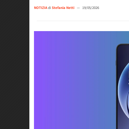
NOTIZIA
di
Stefania Netti
—
19/05/2026