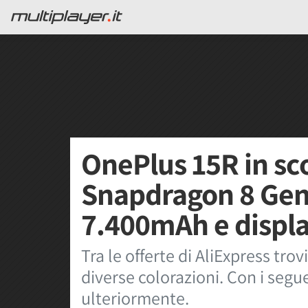
OnePlus 15R in sco
Snapdragon 8 Gen 
7.400mAh e displa
Tra le offerte di AliExpress t
diverse colorazioni. Con i segu
ulteriormente.