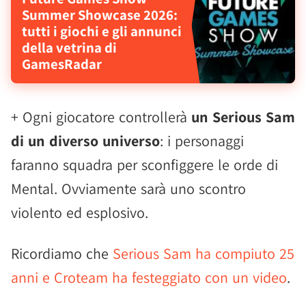
Summer Showcase 2026:
tutti i giochi e gli annunci
della vetrina di
GamesRadar
+ Ogni giocatore controllerà
un Serious Sam
di un diverso universo
: i personaggi
faranno squadra per sconfiggere le orde di
Mental. Ovviamente sarà uno scontro
violento ed esplosivo.
Ricordiamo che
Serious Sam ha compiuto 25
anni e Croteam ha festeggiato con un video
.