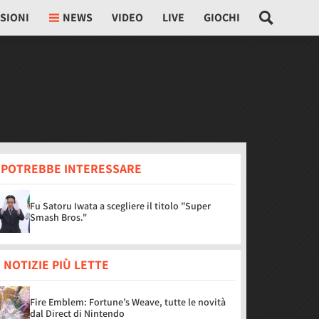
SIONI
NEWS
VIDEO
LIVE
GIOCHI
I POTREBBE INTERESSARE
Fu Satoru Iwata a scegliere il titolo "Super
Smash Bros."
 NOTIZIE PIÙ LETTE
Fire Emblem: Fortune’s Weave, tutte le novità
dal Direct di Nintendo