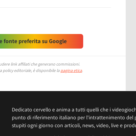
 fonte preferita su Google
ere link affiliati che generano commissioni.
 policy editoriale, è disponibile la
pagina etica
.
Dedicato cervello e anima a tutti quelli che i videogiochi
punto di riferimento italiano per l'intrattenimento del 
stupiti ogni giorno con articoli, news, video, live e prod