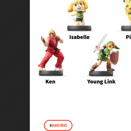
#
AMIIBO