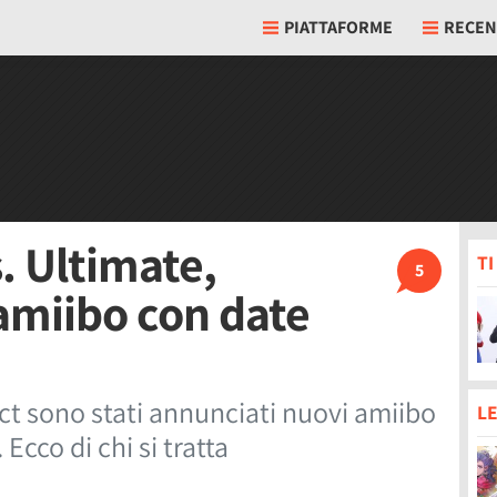
PIATTAFORME
RECEN
. Ultimate,
T
5
amiibo con date
ct sono stati annunciati nuovi amiibo
LE
cco di chi si tratta