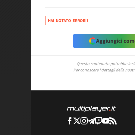
HAI NOTATO ERRORI?
Aggiungici come
Questo contenuto potrebbe includ
Per conoscere i dettagli della nostra