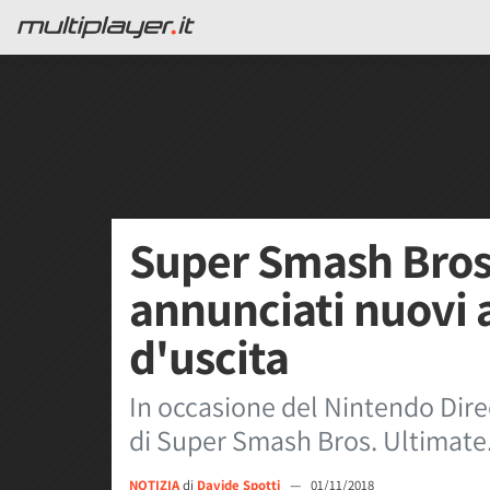
Super Smash Bros
annunciati nuovi 
d'uscita
In occasione del Nintendo Dire
di Super Smash Bros. Ultimate. E
NOTIZIA
di
Davide Spotti
—
01/11/2018