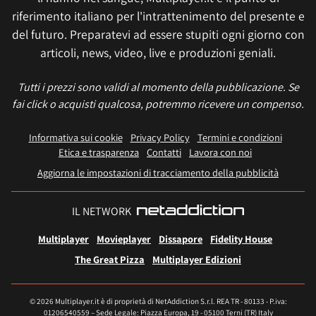
riferimento italiano per l'intrattenimento del presente e
del futuro. Preparatevi ad essere stupiti ogni giorno con
articoli, news, video, live e produzioni geniali.
Tutti i prezzi sono validi al momento della pubblicazione. Se
fai click o acquisti qualcosa, potremmo ricevere un compenso.
Informativa sui cookie
Privacy Policy
Termini e condizioni
Etica e trasparenza
Contatti
Lavora con noi
Aggiorna le impostazioni di tracciamento della pubblicità
IL NETWORK
Multiplayer
Movieplayer
Dissapore
Fidelity House
The Great Pizza
Multiplayer Edizioni
© 2026 Multiplayer.it è di proprietà di NetAddiction S.r.l. REA TR - 80133 - P.iva:
01206540559 – Sede Legale: Piazza Europa, 19 - 05100 Terni (TR) Italy