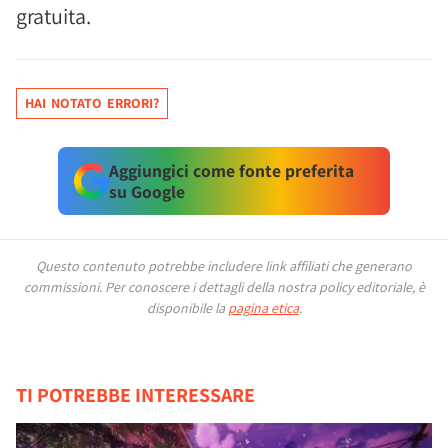
gratuita.
HAI NOTATO ERRORI?
Aggiungici come fonte preferita
su Google
Questo contenuto potrebbe includere link affiliati che generano
commissioni.
Per conoscere i dettagli della nostra policy editoriale, è
disponibile la
pagina etica
.
TI POTREBBE INTERESSARE