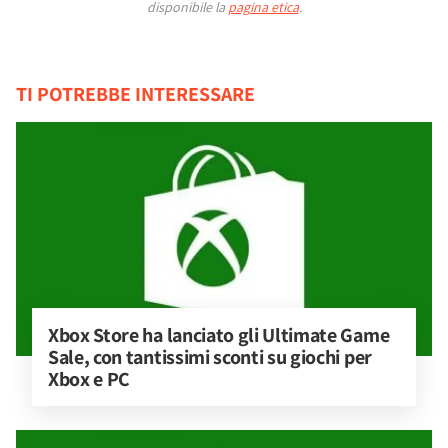
disponibile la
pagina etica
.
TI POTREBBE INTERESSARE
Xbox Store ha lanciato gli Ultimate Game 
Sale, con tantissimi sconti su giochi per 
Xbox e PC