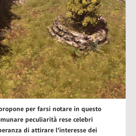
propone per farsi notare in questo
omunare peculiarità rese celebri
eranza di attirare l'interesse dei