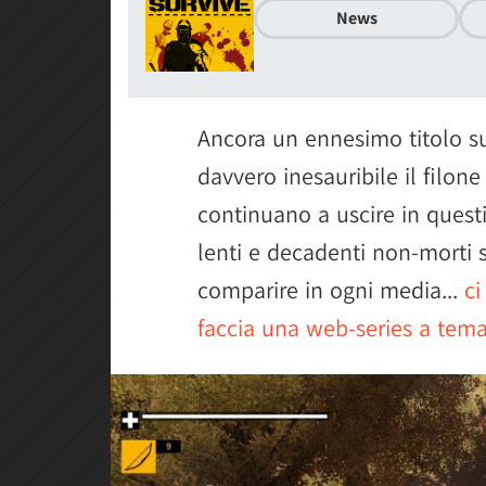
News
Ancora un ennesimo titolo s
davvero inesauribile il filone
continuano a uscire in quest
lenti e decadenti non-morti s
comparire in ogni media...
ci
faccia una web-series a tem