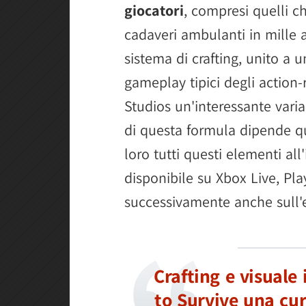
giocatori
, compresi quelli c
cadaveri ambulanti in mille a
sistema di crafting, unito a 
gameplay tipici degli action-
Studios un'interessante varia
di questa formula dipende q
loro tutti questi elementi al
disponibile su Xbox Live, Pl
successivamente anche sull'
Crafting e visual
to Survive una cur