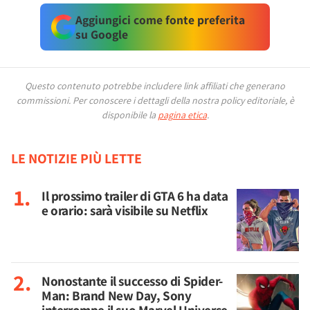
Aggiungici come fonte preferita
su Google
Questo contenuto potrebbe includere link affiliati che generano
commissioni.
Per conoscere i dettagli della nostra policy editoriale, è
disponibile la
pagina etica
.
LE NOTIZIE PIÙ LETTE
Il prossimo trailer di GTA 6 ha data
e orario: sarà visibile su Netflix
Nonostante il successo di Spider-
Man: Brand New Day, Sony