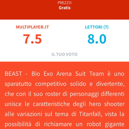
PREZZO
Gratis
MULTIPLAYER.IT
LETTORI (
7
)
7.5
8.0
IL TUO VOTO
BEAST - Bio Exo Arena Suit Team è uno
sparatutto competitivo solido e divertente,
che con il suo roster di personaggi differenti
unisce le caratteristiche degli hero shooter
alle variazioni sul tema di Titanfall, vista la
possibilità di richiamare un robot gigante