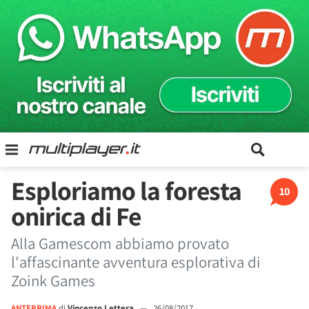
Esploriamo la foresta
10
onirica di Fe
Alla Gamescom abbiamo provato
l'affascinante avventura esplorativa di
Zoink Games
ANTEPRIMA
di
Vincenzo Lettera
—
26/08/2017