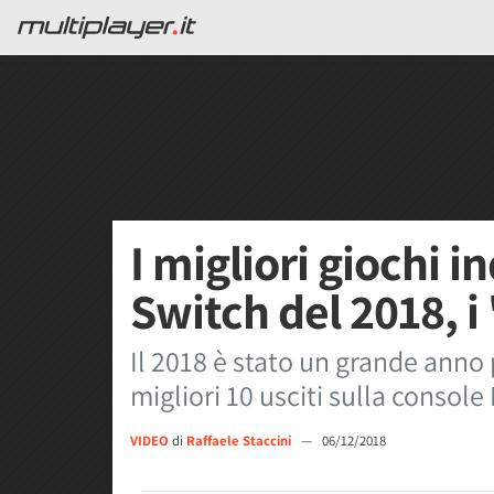
I migliori giochi 
Switch del 2018, i
Il 2018 è stato un grande anno 
migliori 10 usciti sulla console
VIDEO
di
Raffaele Staccini
—
06/12/2018