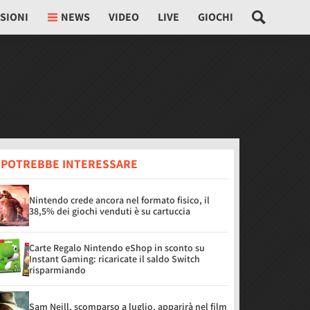
SIONI
NEWS
VIDEO
LIVE
GIOCHI
I POTREBBE INTERESSARE
Nintendo crede ancora nel formato fisico, il
38,5% dei giochi venduti è su cartuccia
Carte Regalo Nintendo eShop in sconto su
Instant Gaming: ricaricate il saldo Switch
risparmiando
Sam Neill, scomparso a luglio, apparirà nel film