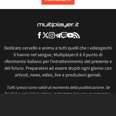
Dedicato cervello e anima a tutti quelli che i videogiochi
li hanno nel sangue, Multiplayer.it è il punto di
riferimento italiano per l'intrattenimento del presente e
del futuro. Preparatevi ad essere stupiti ogni giorno con
articoli, news, video, live e produzioni geniali.
Tutti i prezzi sono validi al momento della pubblicazione. Se
fai click o acquisti qualcosa, potremmo ricevere un compenso.
Informativa sui cookie
Privacy Policy
Termini e condizioni
Etica e trasparenza
Contatti
Lavora con noi