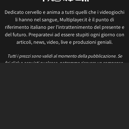
Dedicato cervello e anima a tutti quelli che i videogiochi
li hanno nel sangue, Multiplayer.it è il punto di
riferimento italiano per l'intrattenimento del presente e
del futuro. Preparatevi ad essere stupiti ogni giorno con
articoli, news, video, live e produzioni geniali.
Tutti i prezzi sono validi al momento della pubblicazione. Se
fai click o acquisti qualcosa, potremmo ricevere un compenso.
Informativa sui cookie
Privacy Policy
Termini e condizioni
Etica e trasparenza
Contatti
Lavora con noi
Aggiorna le impostazioni di tracciamento della pubblicità
IL NETWORK
Multiplayer
Movieplayer
Dissapore
Fidelity House
The Great Pizza
Multiplayer Edizioni