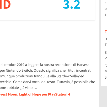
ND
3.2
e
s
a
T
D
T
S
P
di ottobre 2019 a leggere la nostra recensione di Harvest
G
er Nintendo Switch. Questo significa che i titoli incentrati
P
 comunque produzioni tranquille alla Stardew Valley ed
S
cchio. Come darvi torto, del resto. Tuttavia, è possibile che
ione abbiate già visto …
rvest Moon: Light of Hope per PlayStation 4