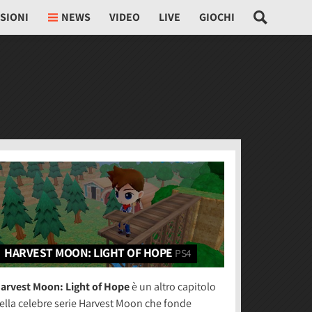
SIONI
NEWS
VIDEO
LIVE
GIOCHI
HARVEST MOON: LIGHT OF HOPE
PS4
arvest Moon: Light of Hope
è un altro capitolo
ella celebre serie Harvest Moon che fonde