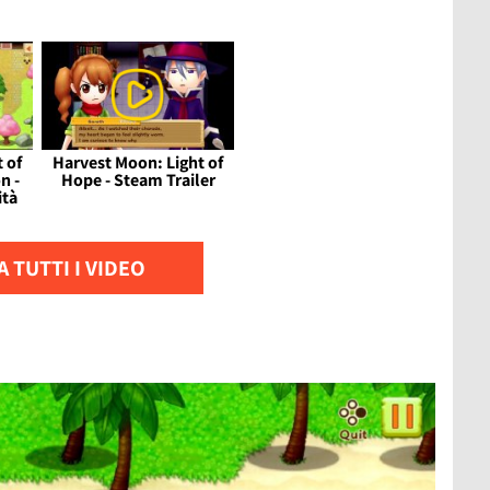
 of
Harvest Moon: Light of
n -
Hope - Steam Trailer
ità
 TUTTI I VIDEO