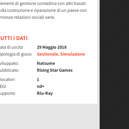
lementi di gestione contadina con altri basati
ulla costruzione e riparazione di un paese con
nnesse relazioni sociali varie.
UTTI I DATI
ata di uscita
29 Maggio 2018
ipologia di gioco
Gestionale
,
Simulazione
viluppato:
Natsume
ubblicato:
Rising Star Games
iocatori
1
EGI
nd+
upporto
Blu-Ray