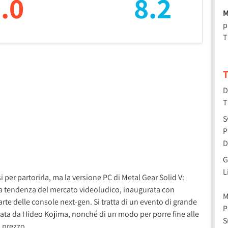
.0
8.2
M
p
T
T
D
T
S
P
D
G
L
i per partorirla, ma la versione PC di Metal Gear Solid V:
 tendenza del mercato videoludico, inaugurata con
M
arte delle console next-gen. Si tratta di un evento di grande
P
 creata da Hideo Kojima, nonché di un modo per porre fine alle
S
al prezzo …