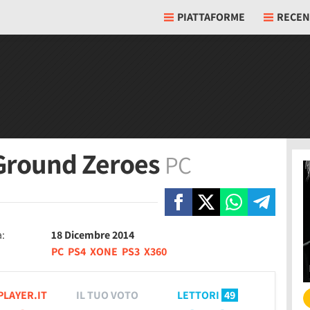
PIATTAFORME
RECEN
 Ground Zeroes
PC
a:
18 Dicembre 2014
PC
PS4
XONE
PS3
X360
PLAYER.IT
IL TUO VOTO
LETTORI
49