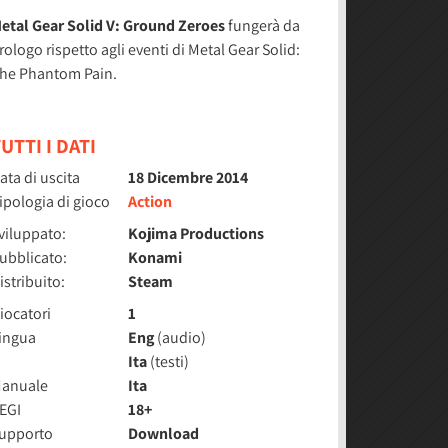
etal Gear Solid V: Ground Zeroes
fungerà da
rologo rispetto agli eventi di Metal Gear Solid:
he Phantom Pain.
UTTI I DATI
ata di uscita
18 Dicembre 2014
ipologia di gioco
Action
viluppato:
Kojima Productions
ubblicato:
Konami
istribuito:
Steam
iocatori
1
ingua
Eng
(audio)
Ita
(testi)
anuale
Ita
EGI
18+
upporto
Download