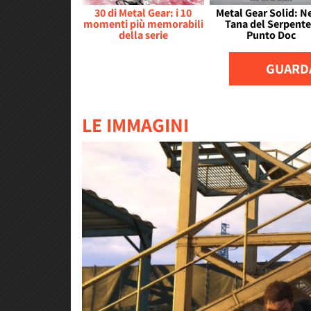
30 di Metal Gear: i 10
Metal Gear Solid: N
momenti più memorabili
Tana del Serpente
della serie
Punto Doc
GUARDA
LE IMMAGINI