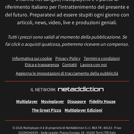
riferimento italiano per l'intrattenimento del presente e
del futuro. Preparatevi ad essere stupiti ogni giorno con
articoli, news, video, live e produzioni geniali.
Tutti i prezzi sono validi al momento della pubblicazione. Se
fai click o acquisti qualcosa, potremmo ricevere un compenso.
Informativa sui cookie
Privacy Policy
Termini e condizioni
Etica e trasparenza
Contatti
Lavora con noi
Aggiorna le impostazioni di tracciamento della pubblicità
IL NETWORK
Multiplayer
Movieplayer
Dissapore
Fidelity House
The Great Pizza
Multiplayer Edizioni
© 2026 Multiplayer.it è di proprietà di NetAddiction S.r.l. REA TR - 80133 - P.iva:
01206540559 – Sede Legale: Piazza Europa, 19 - 05100 Terni (TR) Italy