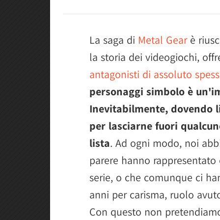
La saga di
Metal Gear
è riusc
la storia dei videogiochi, off
antagonisti di assoluto spess
personaggi simbolo è un'i
Inevitabilmente, dovendo li
per lasciarne fuori qualcun
lista
. Ad ogni modo, noi abb
parere hanno rappresentato e
serie, o che comunque ci ha
anni per carisma, ruolo avuto 
Con questo non pretendiamo 