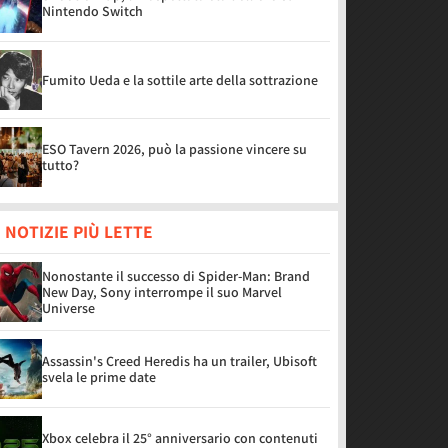
Nintendo Switch
Fumito Ueda e la sottile arte della sottrazione
ESO Tavern 2026, può la passione vincere su
tutto?
 NOTIZIE PIÙ LETTE
Nonostante il successo di Spider-Man: Brand
New Day, Sony interrompe il suo Marvel
Universe
Assassin's Creed Heredis ha un trailer, Ubisoft
svela le prime date
Xbox celebra il 25° anniversario con contenuti