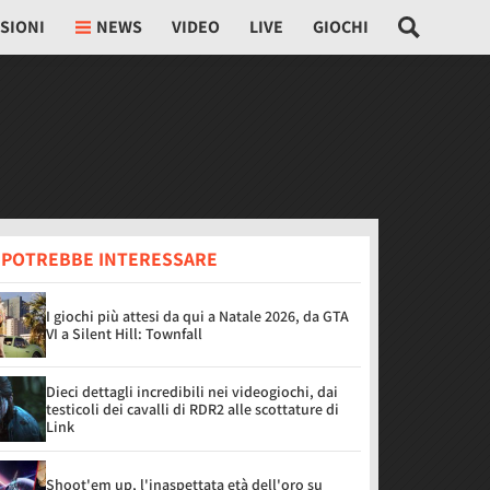
SIONI
NEWS
VIDEO
LIVE
GIOCHI
I POTREBBE INTERESSARE
I giochi più attesi da qui a Natale 2026, da GTA
VI a Silent Hill: Townfall
Dieci dettagli incredibili nei videogiochi, dai
testicoli dei cavalli di RDR2 alle scottature di
Link
Shoot'em up, l'inaspettata età dell'oro su