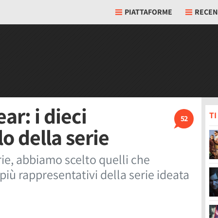
PIATTAFORME
RECEN
ar: i dieci
T
52
o della serie
rie, abbiamo scelto quelli che
iù rappresentativi della serie ideata