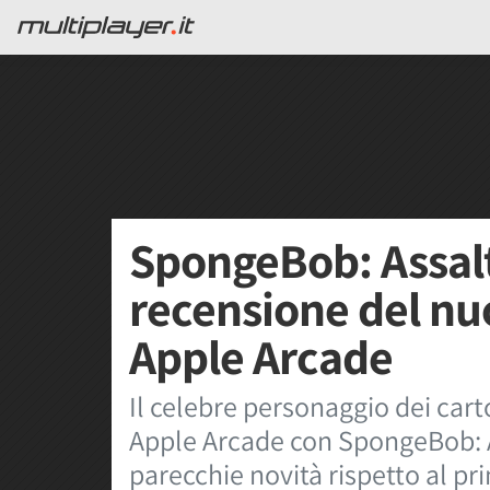
SpongeBob: Assalto
recensione del nu
Apple Arcade
Il celebre personaggio dei car
Apple Arcade con SpongeBob: A
parecchie novità rispetto al pr