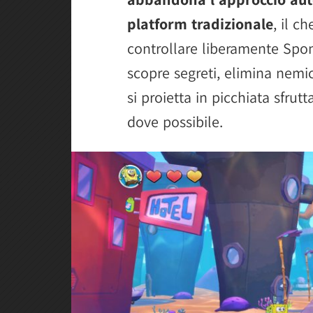
platform tradizionale
, il c
controllare liberamente Spon
scopre segreti, elimina nemi
si proietta in picchiata sfrut
dove possibile.