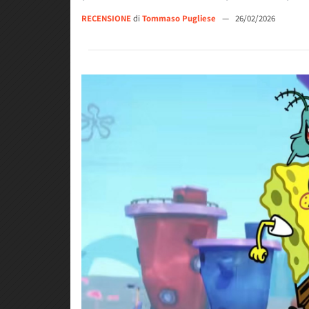
RECENSIONE
di
Tommaso Pugliese
—
26/02/2026