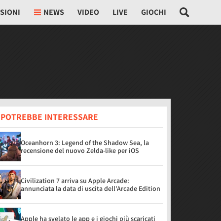
SIONI
NEWS
VIDEO
LIVE
GIOCHI
I POTREBBE INTERESSARE
Oceanhorn 3: Legend of the Shadow Sea, la
recensione del nuovo Zelda-like per iOS
Civilization 7 arriva su Apple Arcade:
annunciata la data di uscita dell'Arcade Edition
Apple ha svelato le app e i giochi più scaricati