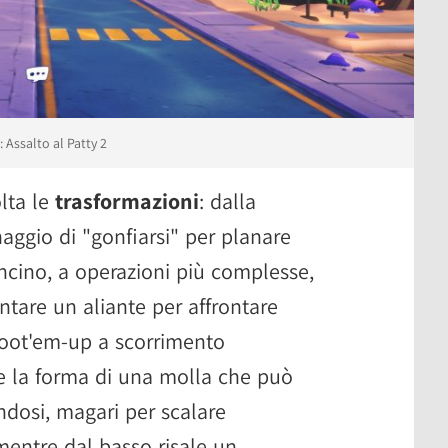
Assalto al Patty 2
lta le
trasformazioni
: dalla
aggio di "gonfiarsi" per planare
ncino, a operazioni più complesse,
are un aliante per affrontare
shoot'em-up a scorrimento
e la forma di una molla che può
ndosi, magari per scalare
entre dal basso risale un