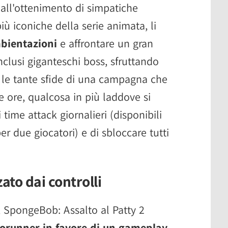
dall'ottenimento di simpatiche
iù iconiche della serie animata, li
mbientazioni
e affrontare un gran
nclusi giganteschi boss, sfruttando
e le tante sfide di una campagna che
e ore, qualcosa in più laddove si
time attack giornalieri (disponibili
per due giocatori) e di sbloccare tutti
to dai controlli
 SpongeBob: Assalto al Patty 2
orunner in favore di un gameplay