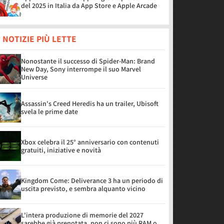
del 2025 in Italia da App Store e Apple Arcade
 NOTIZIE PIÙ LETTE
Nonostante il successo di Spider-Man: Brand
New Day, Sony interrompe il suo Marvel
Universe
Assassin's Creed Heredis ha un trailer, Ubisoft
svela le prime date
Xbox celebra il 25° anniversario con contenuti
gratuiti, iniziative e novità
Kingdom Come: Deliverance 3 ha un periodo di
uscita previsto, e sembra alquanto vicino
L'intera produzione di memorie del 2027
sarebbe già prenotata, non ci sono più RAM o