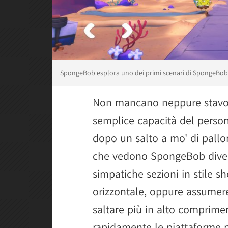
SpongeBob esplora uno dei primi scenari di SpongeBob: 
Non mancano neppure stavo
semplice capacità del person
dopo un salto a mo' di pallo
che vedono SpongeBob divent
simpatiche sezioni in stile 
orizzontale, oppure assumer
saltare più in alto comprime
rapidamente le piattaforme m