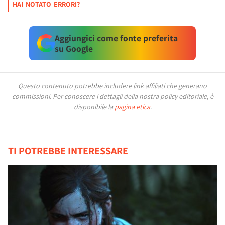
HAI NOTATO ERRORI?
Aggiungici come fonte preferita
su Google
Questo contenuto potrebbe includere link affiliati che generano
commissioni.
Per conoscere i dettagli della nostra policy editoriale, è
disponibile la
pagina etica
.
TI POTREBBE INTERESSARE