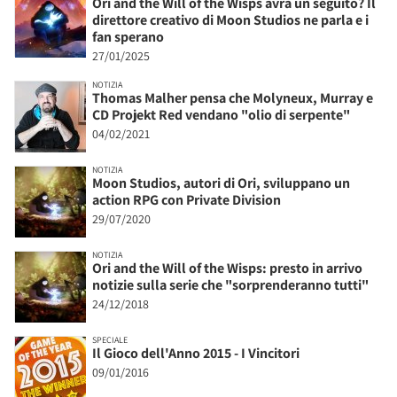
Ori and the Will of the Wisps avrà un seguito? Il
direttore creativo di Moon Studios ne parla e i
fan sperano
27/01/2025
NOTIZIA
Thomas Malher pensa che Molyneux, Murray e
CD Projekt Red vendano "olio di serpente"
04/02/2021
NOTIZIA
Moon Studios, autori di Ori, sviluppano un
action RPG con Private Division
29/07/2020
NOTIZIA
Ori and the Will of the Wisps: presto in arrivo
notizie sulla serie che "sorprenderanno tutti"
24/12/2018
SPECIALE
Il Gioco dell'Anno 2015 - I Vincitori
09/01/2016