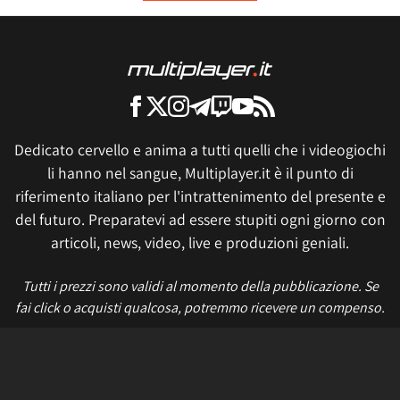
Dedicato cervello e anima a tutti quelli che i videogiochi
li hanno nel sangue, Multiplayer.it è il punto di
riferimento italiano per l'intrattenimento del presente e
del futuro. Preparatevi ad essere stupiti ogni giorno con
articoli, news, video, live e produzioni geniali.
Tutti i prezzi sono validi al momento della pubblicazione. Se
fai click o acquisti qualcosa, potremmo ricevere un compenso.
Informativa sui cookie
Privacy Policy
Termini e condizioni
Etica e trasparenza
Contatti
Lavora con noi
Aggiorna le impostazioni di tracciamento della pubblicità