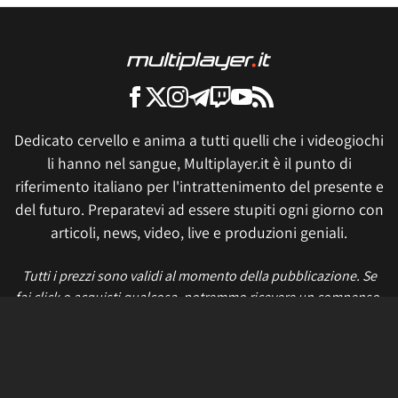
Dedicato cervello e anima a tutti quelli che i videogiochi
li hanno nel sangue, Multiplayer.it è il punto di
riferimento italiano per l'intrattenimento del presente e
del futuro. Preparatevi ad essere stupiti ogni giorno con
articoli, news, video, live e produzioni geniali.
Tutti i prezzi sono validi al momento della pubblicazione. Se
fai click o acquisti qualcosa, potremmo ricevere un compenso.
Informativa sui cookie
Privacy Policy
Termini e condizioni
Etica e trasparenza
Contatti
Lavora con noi
Aggiorna le impostazioni di tracciamento della pubblicità