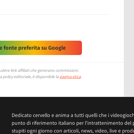
 fonte preferita su Google
ere link affiliati che generano commissioni.
 policy editoriale, è disponibile la
pagina etica
.
Dedicato cervello e anima a tutti quelli che i videogiochi
punto di riferimento italiano per l'intrattenimento del 
stupiti ogni giorno con articoli, news, video, live e prod