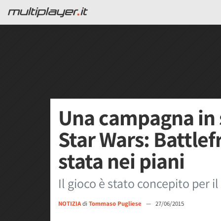
Una campagna in s
Star Wars: Battlef
stata nei piani
Il gioco è stato concepito per i
NOTIZIA
di
Tommaso Pugliese
—
27/06/2015