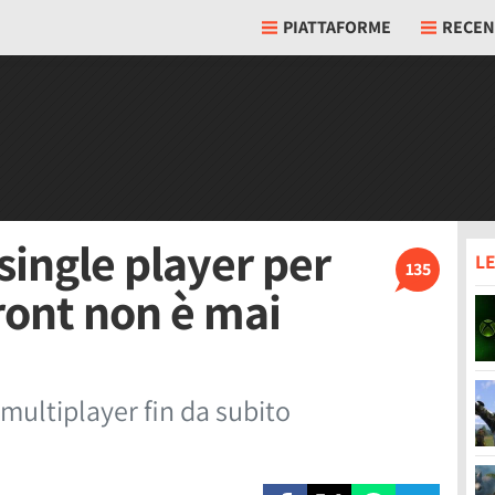
PIATTAFORME
RECEN
ingle player per
LE
135
ront non è mai
l multiplayer fin da subito