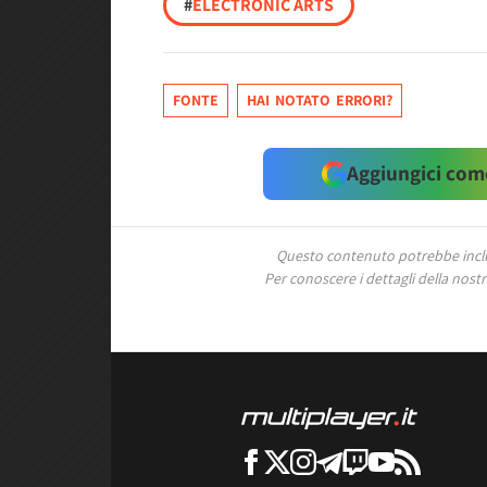
#
ELECTRONIC ARTS
FONTE
HAI NOTATO ERRORI?
Aggiungici come
Questo contenuto potrebbe includ
Per conoscere i dettagli della nostra