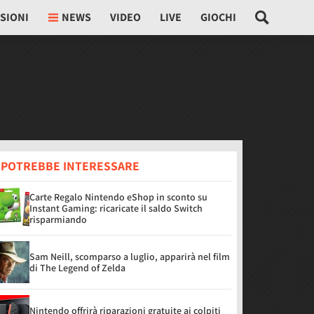
SIONI
NEWS
VIDEO
LIVE
GIOCHI
I POTREBBE INTERESSARE
Carte Regalo Nintendo eShop in sconto su
Instant Gaming: ricaricate il saldo Switch
risparmiando
Sam Neill, scomparso a luglio, apparirà nel film
di The Legend of Zelda
Nintendo offrirà riparazioni gratuite ai colpiti