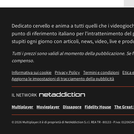
Dedicato cervello e anima a tutti quelli che i videogiochi
punto di riferimento italiano per l'intrattenimento del 
stupiti ogni giorno con articoli, news, video, live e prod
Tutti i prezzi sono validi al momento della pubblicazione. Se 
compenso.
Informativa sui cookie
Privacy Policy
Termini e condizioni
Etica 
Aggiorna le impostazioni di tracciamento della pubblicità
IL NETWORK
Multiplayer
Movieplayer
Dissapore
Fidelity House
The Great
© 2026 Multiplayer.it è di proprietà di NetAddiction S.r.l. REA TR - 80133 - P.iva: 012065