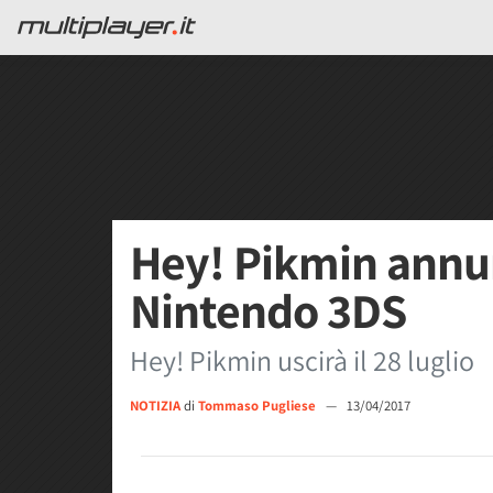
Hey! Pikmin annu
Nintendo 3DS
Hey! Pikmin uscirà il 28 luglio
NOTIZIA
di
Tommaso Pugliese
—
13/04/2017