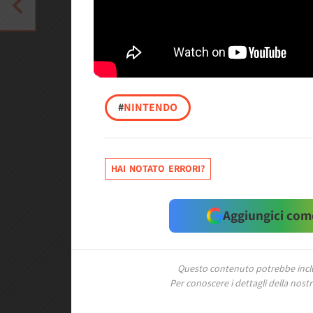
#
NINTENDO
HAI NOTATO ERRORI?
Aggiungici come
Questo contenuto potrebbe includ
Per conoscere i dettagli della nostra