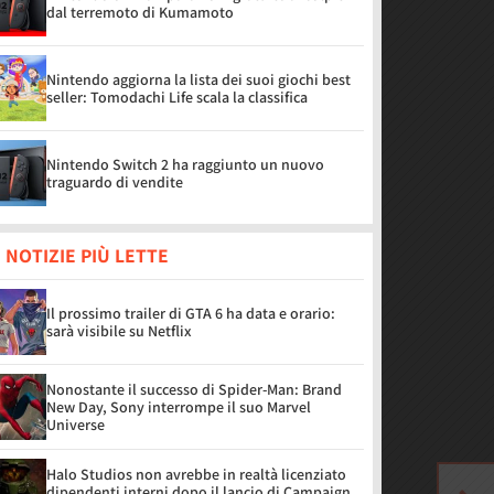
dal terremoto di Kumamoto
Nintendo aggiorna la lista dei suoi giochi best
seller: Tomodachi Life scala la classifica
Nintendo Switch 2 ha raggiunto un nuovo
traguardo di vendite
 NOTIZIE PIÙ LETTE
Il prossimo trailer di GTA 6 ha data e orario:
sarà visibile su Netflix
Nonostante il successo di Spider-Man: Brand
New Day, Sony interrompe il suo Marvel
Universe
Halo Studios non avrebbe in realtà licenziato
dipendenti interni dopo il lancio di Campaign