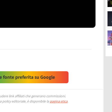
 fonte preferita su Google
ere link affiliati che generano commissioni.
 policy editoriale, è disponibile la
pagina etica
.