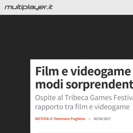
Film e videogame 
modi sorprendent
Ospite al Tribeca Games Festiv
rapporto tra film e videogame
NOTIZIA
di
Tommaso Pugliese
—
30/04/2017