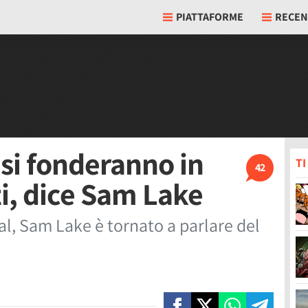
PIATTAFORME
RECEN
si fonderanno in
T
42
i, dice Sam Lake
al, Sam Lake è tornato a parlare del