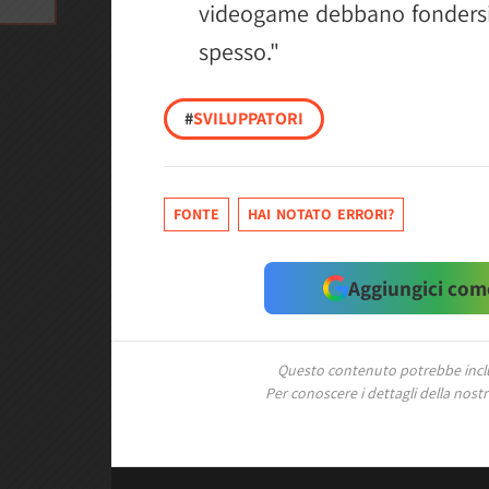
videogame debbano fondersi,
spesso."
#
SVILUPPATORI
FONTE
HAI NOTATO ERRORI?
Aggiungici come
Questo contenuto potrebbe includ
Per conoscere i dettagli della nostra