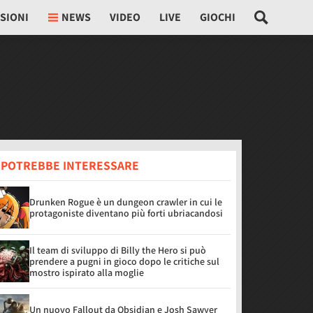
SIONI
NEWS
VIDEO
LIVE
GIOCHI
I POTREBBE INTERESSARE
Drunken Rogue è un dungeon crawler in cui le
protagoniste diventano più forti ubriacandosi
Il team di sviluppo di Billy the Hero si può
prendere a pugni in gioco dopo le critiche sul
mostro ispirato alla moglie
Un nuovo Fallout da Obsidian e Josh Sawyer