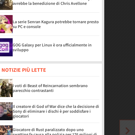
avrebbe la benedizione di Chris Avellone
La serie Senran Kagura potrebbe tornare presto
su PC e console
GOG Galaxy per Linux è ora ufficialmente in
sviluppo
 NOTIZIE PIÙ LETTE
I voti di Beast of Reincarnation sembrano
parecchio contrastanti
Il creatore di God of War dice che la decisione di
Sony di eliminare i dischi è per soddisfare i
giocatori
Giocatore di Rust paralizzato dopo uno
swatting fa causa alla polizia per 176 milioni di