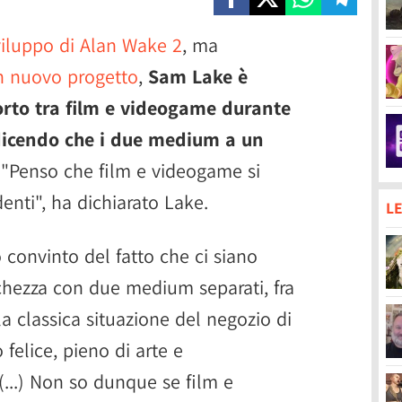
sviluppo di Alan Wake 2
, ma
n nuovo progetto
,
Sam Lake è
orto tra film e videogame durante
 dicendo che i due medium a un
"Penso che film e videogame si
nti", ha dichiarato Lake.
LE
 convinto del fatto che ci siano
chezza con due medium separati, fra
la classica situazione del negozio di
 felice, pieno di arte e
 (...) Non so dunque se film e