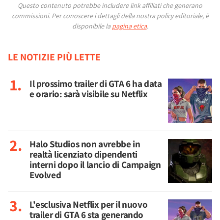
Questo contenuto potrebbe includere link affiliati che generano
commissioni.
Per conoscere i dettagli della nostra policy editoriale, è
disponibile la
pagina etica
.
LE NOTIZIE PIÙ LETTE
Il prossimo trailer di GTA 6 ha data
e orario: sarà visibile su Netflix
Halo Studios non avrebbe in
realtà licenziato dipendenti
interni dopo il lancio di Campaign
Evolved
L'esclusiva Netflix per il nuovo
trailer di GTA 6 sta generando