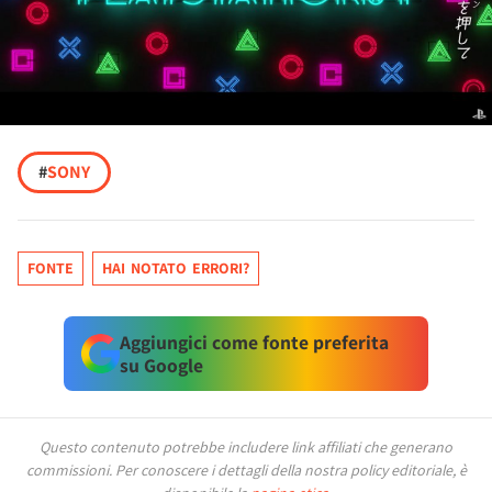
#
SONY
FONTE
HAI NOTATO ERRORI?
Aggiungici come fonte preferita
su Google
Questo contenuto potrebbe includere link affiliati che generano
commissioni.
Per conoscere i dettagli della nostra policy editoriale, è