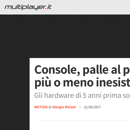
Console, palle al 
più o meno inesis
Gli hardware di 5 anni prima s
NOTIZIA
di
Giorgio Melani
—
21/06/2017