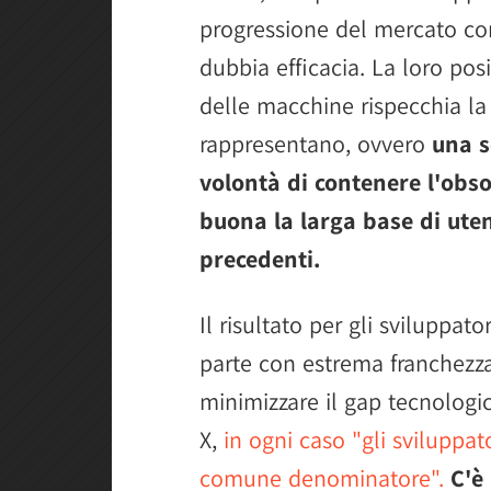
progressione del mercato co
dubbia efficacia. La loro pos
delle macchine rispecchia la
rappresentano, ovvero
una s
volontà di contenere l'obso
buona la larga base di ute
precedenti.
Il risultato per gli sviluppat
parte con estrema franchezza
minimizzare il gap tecnologi
X,
in ogni caso "gli sviluppa
comune denominatore".
C'è