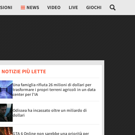
SIONI
NEWS
VIDEO
LIVE
GIOCHI
 NOTIZIE PIÙ LETTE
Una famiglia rifiuta 26 milioni di dollari per
trasformare i propri terreni agricoli in un data
center per l'IA
Odissea ha incassato oltre un miliardo di
dollari
GTA 6 Online non sarebbe una priorità per