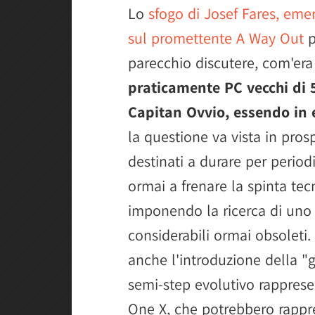
Lo
sfogo di Josef Fares, emer
sul promettente A Way Out
p
parecchio discutere, com'era
praticamente PC vecchi di 5 
Capitan Ovvio, essendo in e
la questione va vista in pro
destinati a durare per perio
ormai a frenare la spinta tec
imponendo la ricerca di un
considerabili ormai obsoleti.
anche l'introduzione della "
semi-step evolutivo rapprese
One X, che potrebbero rappr