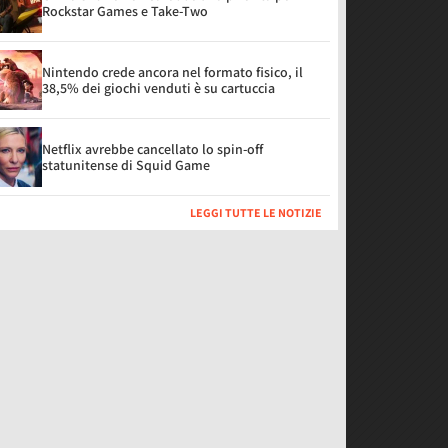
Rockstar Games e Take-Two
Nintendo crede ancora nel formato fisico, il
38,5% dei giochi venduti è su cartuccia
Netflix avrebbe cancellato lo spin-off
statunitense di Squid Game
LEGGI TUTTE LE NOTIZIE