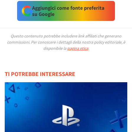
Aggiungici come fonte preferita
su Google
Questo contenuto potrebbe includere link affiliati che generano
commissioni.
Per conoscere i dettagli della nostra policy editoriale, è
disponibile la
pagina etica
.
TI POTREBBE INTERESSARE