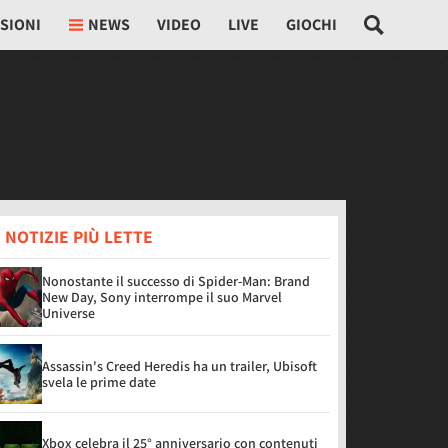
SIONI
NEWS
VIDEO
LIVE
GIOCHI
 NOTIZIE PIÙ LETTE
Nonostante il successo di Spider-Man: Brand
New Day, Sony interrompe il suo Marvel
Universe
Assassin's Creed Heredis ha un trailer, Ubisoft
svela le prime date
Xbox celebra il 25° anniversario con contenuti