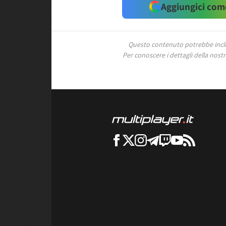
Aggiungici come
Questo contenuto potrebbe includ
Per conoscere i dettagli della nostra