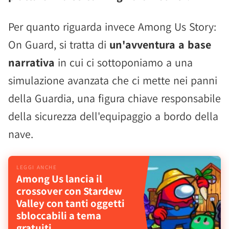
Per quanto riguarda invece Among Us Story:
On Guard, si tratta di
un'avventura a base
narrativa
in cui ci sottoponiamo a una
simulazione avanzata che ci mette nei panni
della Guardia, una figura chiave responsabile
della sicurezza dell'equipaggio a bordo della
nave.
Among Us lancia il
crossover con Stardew
Valley con tanti oggetti
sbloccabili a tema
gratuiti