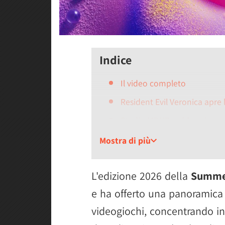
Indice
Il video completo
Resident Evil Veronica apre
Studio MDHR raddoppia con 
Alien Isolation 2 è ufficialm
Mostra di più
Gen Atlas unisce mecha e fa
L'edizione 2026 della
Summe
L'azione brutale della Cina 
e ha offerto una panoramica 
Sword of Legends porta il fo
videogiochi, concentrando in 
Haex introduce uno sparatut