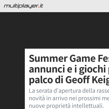
Summer Game Fest 
annunci e i giochi
palco di Geoff Kei
La serata d'apertura della rasse
novità in arrivo nei prossimi mes
nuove proprietà intellettuali.