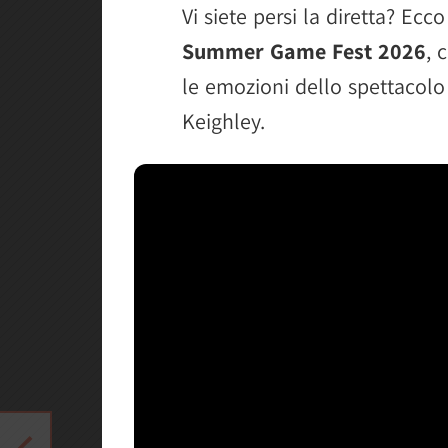
Vi siete persi la diretta? Ecc
Lords of the Fallen 2 svela i
Summer Game Fest 2026
, 
Star Wars Galactic Racer int
le emozioni dello spettacolo
Il ritorno di Stellar Blade co
Keighley.
Maverick Games svela la co
Annunciato ufficialmente At
Crossfire introduce un sist
Saw Genesis porta l'orrore 
Teenage Mutant Ninja Turtle
fogne
Guild Wars 3 annuncia l'arri
Telltale Games definisce i 
Final Fantasy 7 Revelation ch