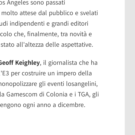
Los Angeles sono passati
Resynced ha una data di uscita vicina
molto attese dal pubblico e svelati
celebri robot nello spazio nel 2027
tudi indipendenti e grandi editori
cio per l'autunno
colo che, finalmente, tra novità e
gna il ritorno del picchiaduro di SEGA
 stato all'altezza delle aspettative.
ma la data per l'inizio del 2027
on una versione dimostrativa
Geoff Keighley
, il giornalista che ha
l'E3 per costruire un impero della
ero Company arriva ad agosto
onopolizzare gli eventi losangelini,
ncia l'espansione Man of Honor
lla Gamescom di Colonia e i TGA, gli
awnwalker arrivano a settembre
 tengono ogni anno a dicembre.
spande con una modalità storia
unta sulla guida a mondo aperto
nnuncia espansioni importanti