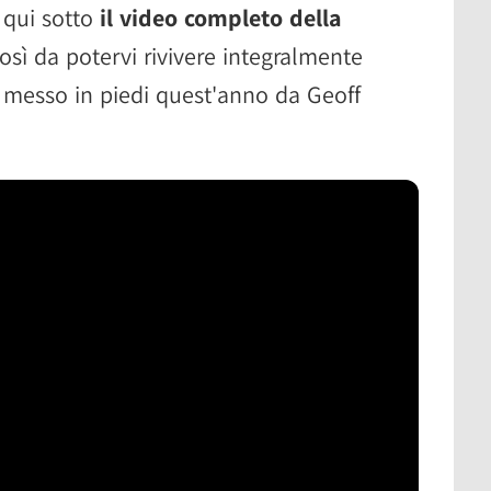
o qui sotto
il video completo della
l bioma di Ysiguen
così da potervi rivivere integralmente
roduce le corse clandestine
 messo in piedi quest'anno da Geoff
n lo spin-off Blood Rain
mponente narrativa di Clutch
tacco dei Giganti 3
ema di coperture adattivo
in una formula asimmetrica
s The Last Ronin mostra l'oscurità delle
vo su console
piani per The Wolf Among Us 2
iude la trilogia del rifacimento