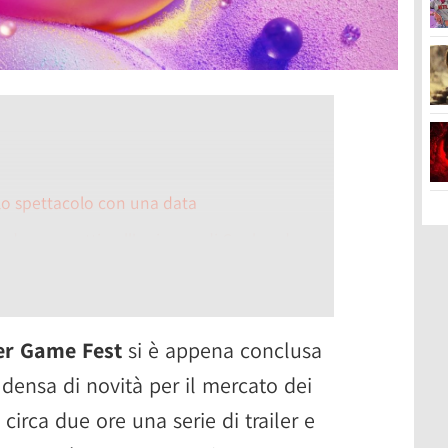
 lo spettacolo con una data
due progetti nell'universo di Cuphead
ente in fase di sviluppo
ntascienza sotto l'egida di Epic Games
r Game Fest
si è appena conclusa
antica in Blood Message
densa di novità per il mercato dei
lklore cinese su console e PC
circa due ore una serie di trailer e
to horror cooperativo per il 2027