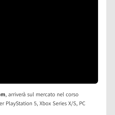
om
, arriverà sul mercato nel corso
er PlayStation 5, Xbox Series X/S, PC