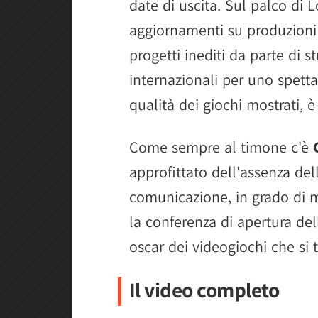
date di uscita. Sul palco di 
Assassin's Creed Black Flag 
aggiornamenti su produzioni 
Gundam Rogue Orbit porta i 
progetti inediti da parte di s
End of Abyss definisce il lan
internazionali per uno spetta
Virtua Fighter Crossroads se
qualità dei giochi mostrati, è
Stranger Than Heaven confer
1666 Amsterdam si mostra c
Come sempre al timone c'è
immediata
approfittato dell'assenza del
La strategia di Star Wars Z
comunicazione, in grado di m
Mafia The Old Country annu
la conferenza di apertura de
I vampiri di The Blood of D
oscar dei videogiochi che si
L'universo di Among Us si e
Il video completo
Hot Wheels Infinite Rush p
Sonic Racing Crossworlds a