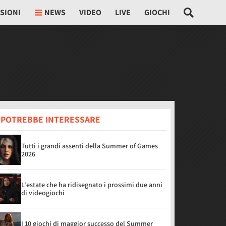
SIONI
NEWS
VIDEO
LIVE
GIOCHI
I POTREBBE INTERESSARE
Tutti i grandi assenti della Summer of Games
2026
L'estate che ha ridisegnato i prossimi due anni
di videogiochi
I 10 giochi di maggior successo del Summer