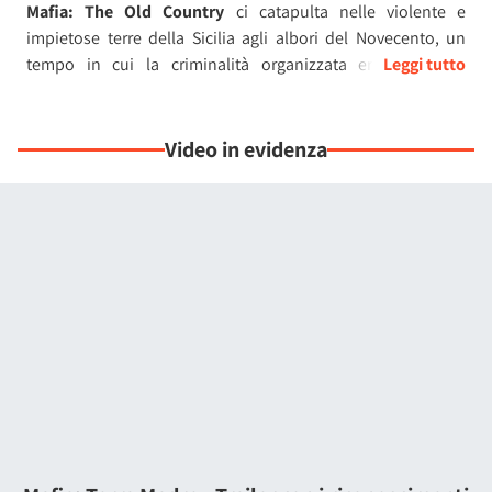
Mafia: The Old Country
ci catapulta nelle violente e
impietose terre della Sicilia agli albori del Novecento, un
tempo in cui la criminalità organizzata era un'ombra
incombente su ogni angolo dell'isola.
Nei panni di
Enzo Favara
, un giovane cresciuto tra le
Video in evidenza
sofferenze delle solfare, saremo chiamati a forgiarci un
destino tra le fila della potente famiglia Torrisi.
In questo avvincente racconto, dove il passato si intreccia
con il presente, assistiamo alla nascita di un mito: Enzo, un
uomo segnato da un'infanzia difficile, trova nella mafia una
via di fuga e un'opportunità di riscatto.
Tuttavia il prezzo da pagare è alto: lealtà incondizionata,
rispetto ferreo per il
codice d'onore
e una costante lotta per
la sopravvivenza in un mondo governato dalla violenza e
dalla vendetta.
Il gioco ci immerge in un'
atmosfera cupa e realistica
, dove
ogni dettaglio, dal dialetto siciliano ai paesaggi aspri,