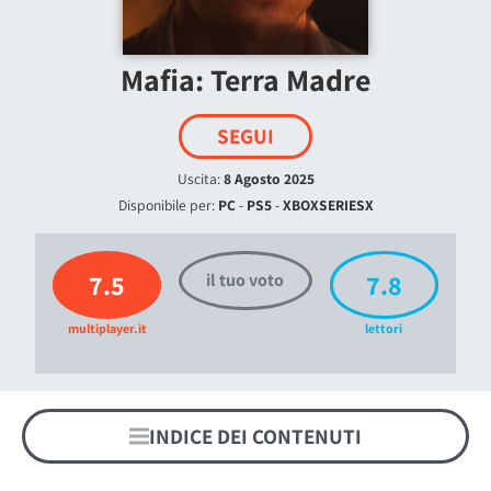
Mafia: Terra Madre
SEGUI
Uscita:
8 Agosto 2025
Disponibile per:
PC
-
PS5
-
XBOXSERIESX
7.5
7.8
il tuo voto
multiplayer.it
lettori
INDICE DEI CONTENUTI