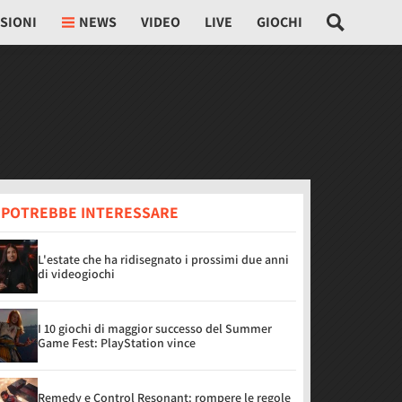
SIONI
NEWS
VIDEO
LIVE
GIOCHI
I POTREBBE INTERESSARE
L'estate che ha ridisegnato i prossimi due anni
di videogiochi
I 10 giochi di maggior successo del Summer
Game Fest: PlayStation vince
Remedy e Control Resonant: rompere le regole