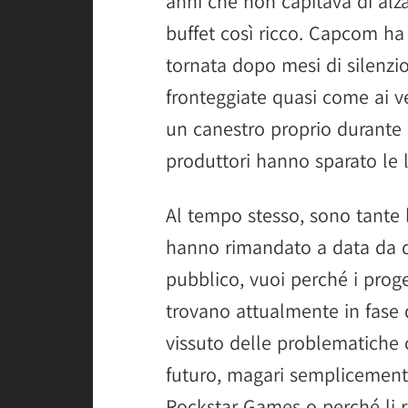
anni che non capitava di alza
buffet così ricco. Capcom h
tornata dopo mesi di silenzio
fronteggiate quasi come ai 
un canestro proprio durante l
produttori hanno sparato le l
Al tempo stesso, sono tante 
hanno rimandato a data da d
pubblico, vuoi perché i proget
trovano attualmente in fase 
vissuto delle problematiche c
futuro, magari semplicemente
Rockstar Games o perché li r