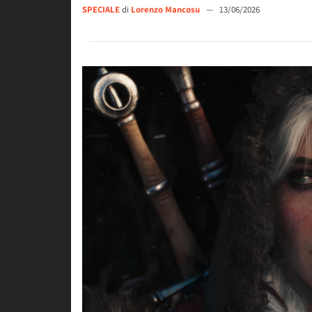
SPECIALE
di
Lorenzo Mancosu
—
13/06/2026