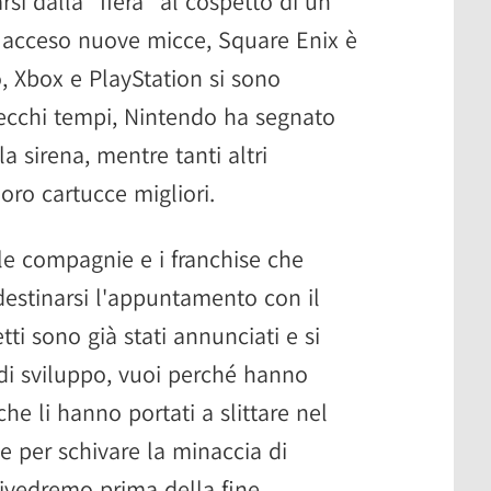
rsi dalla "fiera" al cospetto di un
a acceso nuove micce, Square Enix è
, Xbox e PlayStation si sono
vecchi tempi, Nintendo ha segnato
a sirena, mentre tanti altri
oro cartucce migliori.
le compagnie e i franchise che
estinarsi l'appuntamento con il
ti sono già stati annunciati e si
di sviluppo, vuoi perché hanno
he li hanno portati a slittare nel
 per schivare la minaccia di
ivedremo prima della fine