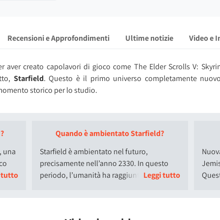
Recensioni e Approfondimenti
Ultime notizie
Video e 
 aver creato capolavori di gioco come The Elder Scrolls V: Skyrim
tto,
Starfield
. Questo è il primo universo completamente nuovo
omento storico per lo studio.
uova generazione che ti invita a un viaggio tra le stelle. Avrai l'oppor
ventura senza confini, mentre cerchi di risolvere il più grande 
d?
Quando è ambientato Starfield?
el futuro, precisamente nel 2330. In questo periodo, l'umanità
, una
Starfield è ambientato nel futuro,
Nuova
el nostro sistema solare e diventando una specie interstellare. Q
oco
precisamente nell’anno 2330. In questo
Jemis
 nuove possibilità per l'esplorazione e la scoperta.
izzato
periodo, l’umanità ha raggiunto nuovi
Quest
futuristico, farai parte di Constellation, l'ultima organizzazion
ato
traguardi, colonizzando mondi al di fuori
che n
antichi artefatti sparsi per la galassia, viaggiando per distanze c
del nostro sistema solare e diventando
dell’
d, il gioco più vasto e ambizioso mai realizzato da Bethesda Game St
una specie interstellare.
princ