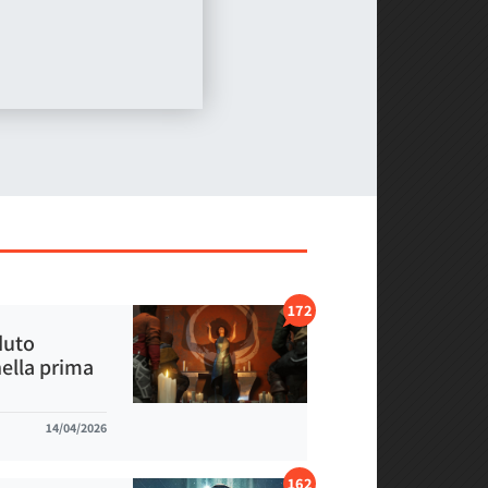
172
duto
nella prima
14/04/2026
162