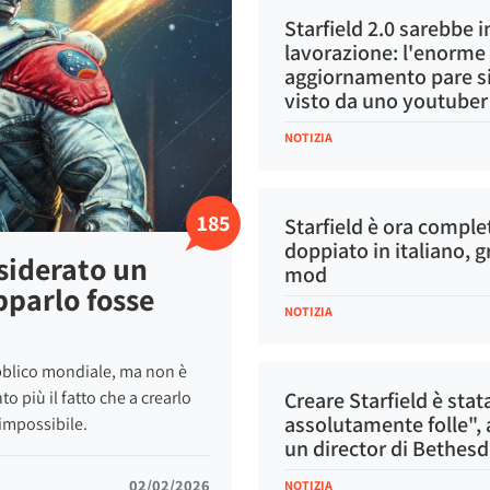
Starfield 2.0 sarebbe i
lavorazione: l'enorme
aggiornamento pare si
visto da uno youtuber
NOTIZIA
185
Starfield è ora compl
doppiato in italiano, g
siderato un
mod
pparlo fosse
NOTIZIA
ubblico mondiale, ma non è
o più il fatto che a crearlo
Creare Starfield è stat
assolutamente folle"
'impossibile.
un director di Bethes
02/02/2026
NOTIZIA