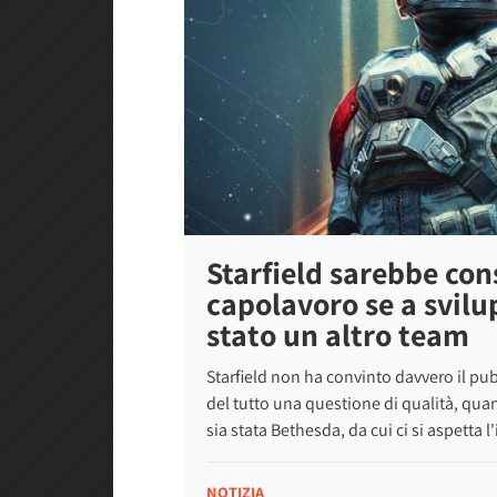
Starfield sarebbe con
capolavoro se a svilu
stato un altro team
Starfield non ha convinto davvero il p
del tutto una questione di qualità, quant
sia stata Bethesda, da cui ci si aspetta l
NOTIZIA