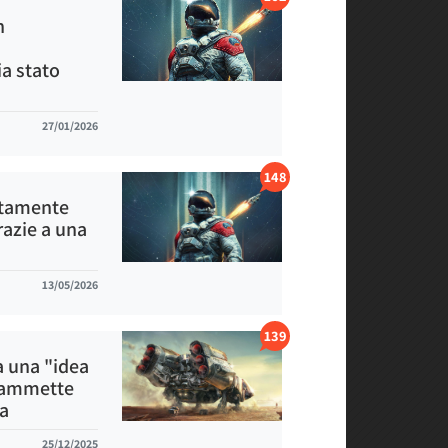
n
a stato
27/01/2026
148
etamente
razie a una
13/05/2026
139
a una "idea
, ammette
da
25/12/2025