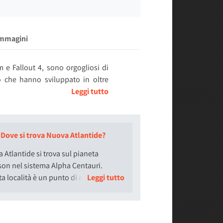
Immagini
 e Fallout 4, sono orgogliosi di
 che hanno sviluppato in oltre
tunità di creare il tuo personaggio
mistero che l'umanità abbia mai
Dove si trova Nuova Atlantide?
 ha raggiunto nuovi traguardi,
 Atlantide si trova sul pianeta
uesto rappresenta un enorme passo
on nel sistema Alpha Centauri.
a località è un punto di atterraggio
e di esploratori spaziali. La tua
on può essere mancato e fa parte
he sfidano la comprensione umana.
inizio del gioco durante la missione
udios.
ipale, One Small Step. Il sistema