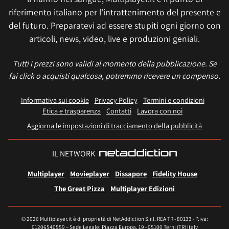
riferimento italiano per l'intrattenimento del presente e
del futuro. Preparatevi ad essere stupiti ogni giorno con
articoli, news, video, live e produzioni geniali.
Tutti i prezzi sono validi al momento della pubblicazione. Se
fai click o acquisti qualcosa, potremmo ricevere un compenso.
Informativa sui cookie
Privacy Policy
Termini e condizioni
Etica e trasparenza
Contatti
Lavora con noi
Aggiorna le impostazioni di tracciamento della pubblicità
IL NETWORK
Multiplayer
Movieplayer
Dissapore
Fidelity House
The Great Pizza
Multiplayer Edizioni
© 2026 Multiplayer.it è di proprietà di NetAddiction S.r.l. REA TR - 80133 - P.iva:
01206540559 – Sede Legale: Piazza Europa, 19 - 05100 Terni (TR) Italy