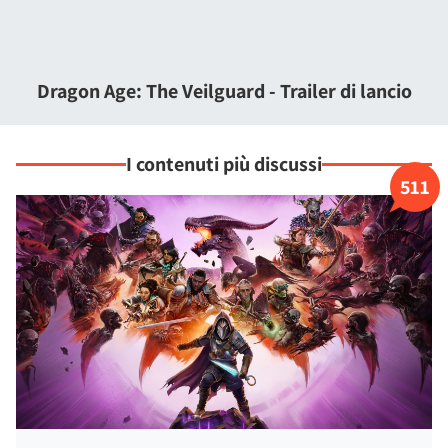
personalizzare il loro equipaggiamento e creare relazioni
amorose con essi, indipendentemente dal nostro genere,
così da avere tutta la libertà per creare la nostra fantasia
definitiva.
Dragon Age: The Veilguard - Trailer di lancio
Non mancherà
un ampio mondo da esplorare
, con nuovi
luoghi del Thedas, tante missioni e oggetti da raccogliere.
I contenuti più discussi
511