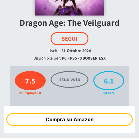
Dragon Age: The Veilguard
SEGUI
Uscita:
31 Ottobre 2024
Disponibile per:
PC
-
PS5
-
XBOXSERIESX
7.5
6.1
il tuo voto
multiplayer.it
lettori