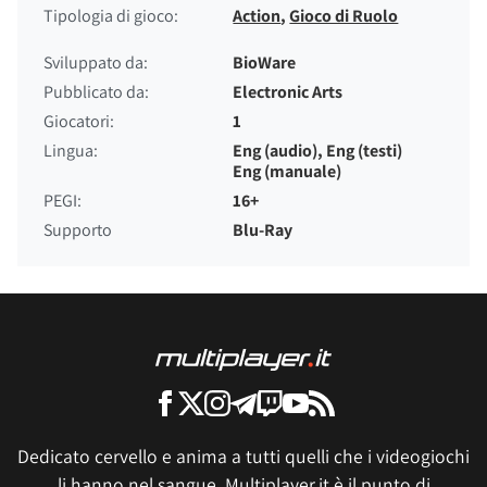
Tipologia di gioco:
Action
,
Gioco di Ruolo
Sviluppato da:
BioWare
Pubblicato da:
Electronic Arts
Giocatori:
1
Lingua:
Eng (audio), Eng (testi)
Eng (manuale)
PEGI:
16+
Supporto
Blu-Ray
Dedicato cervello e anima a tutti quelli che i videogiochi
li hanno nel sangue, Multiplayer.it è il punto di