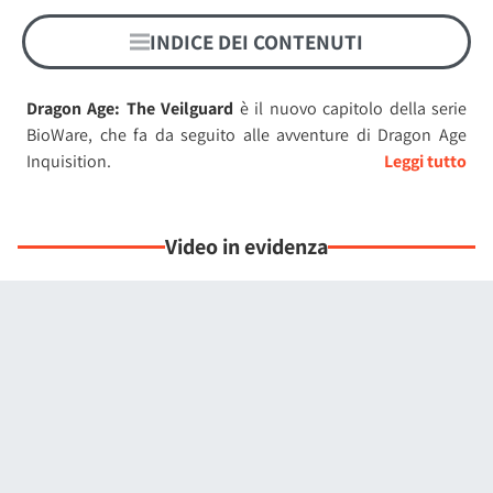
INDICE DEI CONTENUTI
Dragon Age: The Veilguard
è il nuovo capitolo della serie
BioWare, che fa da seguito alle avventure di Dragon Age
Inquisition.
Come è tipico per la saga, vestiremo i panni di un nuovo
personaggio, Rook, che potremo personalizzare
Video in evidenza
completamente, a partire dalla razza e passando per la
fazione della quale farà parte. Il nostro eroe dovrà creare
una nuova squadra composta dai migliori membri
per
affrontare una missione veramente complessa: trovare e
fermare Solas, il Dreadwolf, che originariamente componeva
il sottotitolo del videogioco, fino a quando il gioco non è
diventato The Veilguard.
Ancora una volta, Dragon Age sarà un
gioco di ruolo
e
potremo scegliere quali personaggi portare in battaglia,