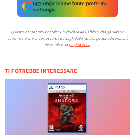
Aggiungici come fonte preferita
su Google
Questo contenuto potrebbe includere link affiliati che generano
commissioni.
Per conoscere i dettagli della nostra policy editoriale, è
disponibile la
pagina etica
.
TI POTREBBE INTERESSARE