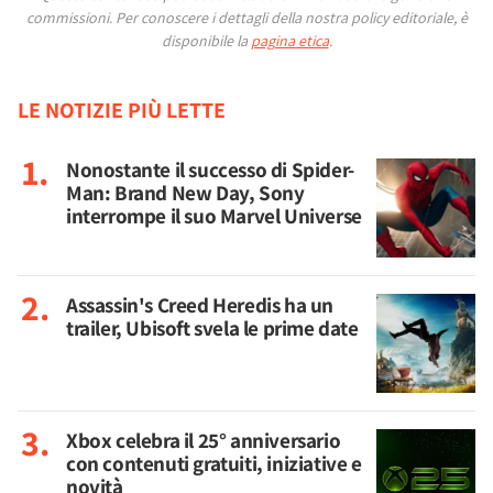
commissioni.
Per conoscere i dettagli della nostra policy editoriale, è
disponibile la
pagina etica
.
LE NOTIZIE PIÙ LETTE
Nonostante il successo di Spider-
Man: Brand New Day, Sony
interrompe il suo Marvel Universe
Assassin's Creed Heredis ha un
trailer, Ubisoft svela le prime date
Xbox celebra il 25° anniversario
con contenuti gratuiti, iniziative e
novità