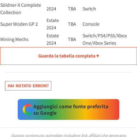
Söldner-X Complete
2024
TBA
Switch
Collection
Estate
Super Woden GP 2
TBA
Console
2024
Estate
Switch/PS4/PS5/Xbox
Mining Mechs
TBA
2024
One/Xbox Series
Guarda la tabella completa ▾
HAI NOTATO ERRORI?
Aggiungici come fonte preferita
su Google
Questo contenuto potrebbe includere link affiliati che generano