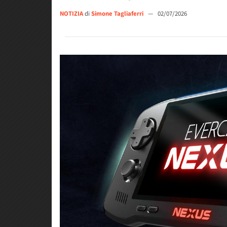
NOTIZIA
di
Simone Tagliaferri
—
02/07/2026