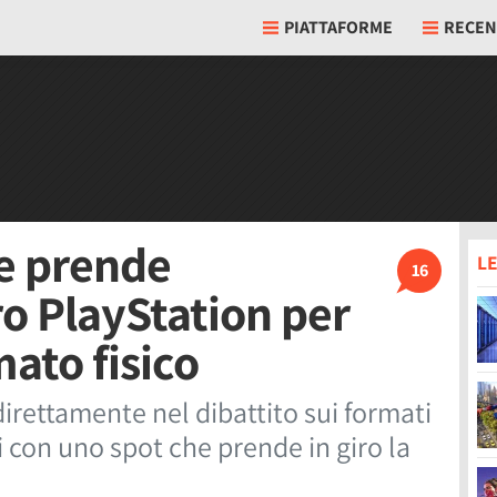
PIATTAFORME
RECEN
 e prende
LE
16
ro PlayStation per
mato fisico
irettamente nel dibattito sui formati
i con uno spot che prende in giro la