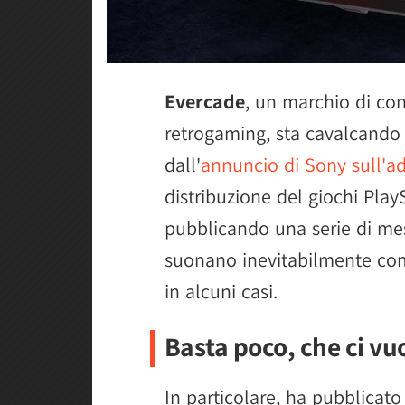
Evercade
, un marchio di co
retrogaming, sta cavalcando 
dall'
annuncio di Sony sull'ad
distribuzione del giochi PlayS
pubblicando una serie di mes
suonano inevitabilmente come
in alcuni casi.
Basta poco, che ci vu
In particolare, ha pubblicat