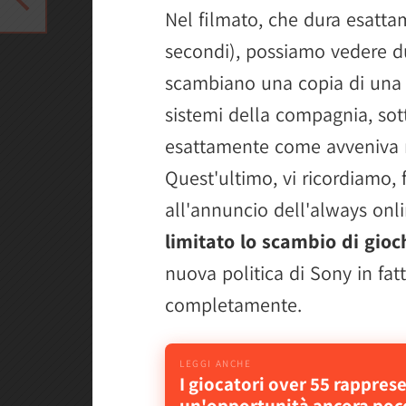
Nel filmato, che dura esatt
secondi), possiamo vedere du
scambiano una copia di una c
sistemi della compagnia, sott
esattamente come avveniva n
Quest'ultimo, vi ricordiamo, 
all'annuncio dell'always onl
limitato lo scambio di gioch
nuova politica di Sony in fat
completamente.
I giocatori over 55 rappre
un'opportunità ancora poco