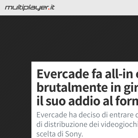
Evercade fa all-in
brutalmente in gi
il suo addio al for
Evercade ha deciso di entrare d
di distribuzione dei videogioch
scelta di Sony.