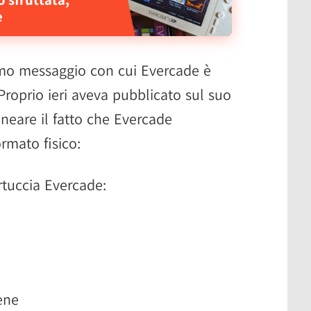
e
rimo messaggio con cui Evercade è
Proprio ieri aveva pubblicato sul suo
ineare il fatto che Evercade
ormato fisico:
rtuccia Evercade:
ene