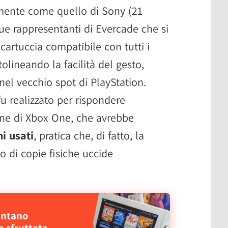
amente come quello di Sony (21
e rappresentanti di Evercade che si
artuccia compatibile con tutti i
olineando la facilità del gesto,
el vecchio spot di PlayStation.
fu realizzato per rispondere
ine di Xbox One, che avrebbe
i usati
, pratica che, di fatto, la
to di copie fisiche uccide
sentano
 sfruttata,