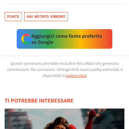
FONTE
HAI NOTATO ERRORI?
Aggiungici come fonte preferita
su Google
Questo contenuto potrebbe includere link affiliati che generano
commissioni.
Per conoscere i dettagli della nostra policy editoriale, è
disponibile la
pagina etica
.
TI POTREBBE INTERESSARE