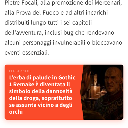
Pietre Focali, alla promozione dei Mercenari,
alla Prova del Fuoco e ad altri incarichi
distribuiti lungo tutti i sei capitoli
dell'avventura, inclusi bug che rendevano
alcuni personaggi invulnerabili o bloccavano
eventi essenziali.
L'erba di palude in Gothic
1 Remake è diventata il
simbolo della dannosità
della droga, soprattutto
se assunta vicino a degli
orchi