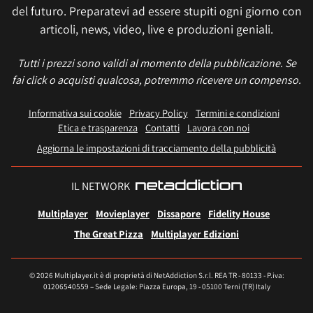
del futuro. Preparatevi ad essere stupiti ogni giorno con
articoli, news, video, live e produzioni geniali.
Tutti i prezzi sono validi al momento della pubblicazione. Se
fai click o acquisti qualcosa, potremmo ricevere un compenso.
Informativa sui cookie
Privacy Policy
Termini e condizioni
Etica e trasparenza
Contatti
Lavora con noi
Aggiorna le impostazioni di tracciamento della pubblicità
IL NETWORK
Multiplayer
Movieplayer
Dissapore
Fidelity House
The Great Pizza
Multiplayer Edizioni
© 2026 Multiplayer.it è di proprietà di NetAddiction S.r.l. REA TR - 80133 - P.iva:
01206540559 – Sede Legale: Piazza Europa, 19 - 05100 Terni (TR) Italy