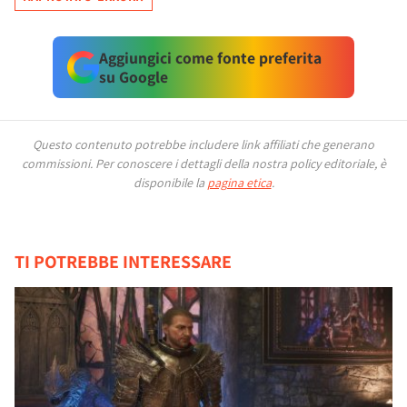
Aggiungici come fonte preferita
su Google
Questo contenuto potrebbe includere link affiliati che generano
commissioni.
Per conoscere i dettagli della nostra policy editoriale, è
disponibile la
pagina etica
.
TI POTREBBE INTERESSARE