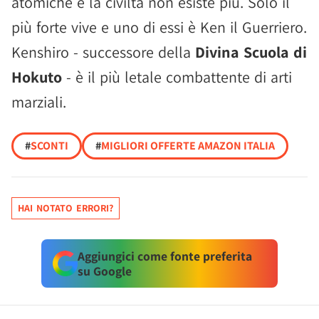
atomiche e la civiltà non esiste più. Solo il
più forte vive e uno di essi è Ken il Guerriero.
Kenshiro - successore della
Divina Scuola di
Hokuto
- è il più letale combattente di arti
marziali.
#
SCONTI
#
MIGLIORI OFFERTE AMAZON ITALIA
HAI NOTATO ERRORI?
Aggiungici come fonte preferita
su Google