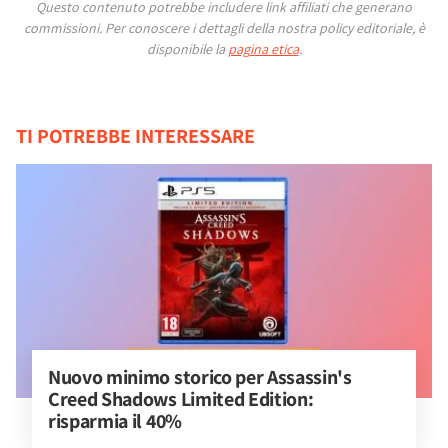
Questo contenuto potrebbe includere link affiliati che generano
commissioni.
Per conoscere i dettagli della nostra policy editoriale, è
disponibile la
pagina etica
.
TI POTREBBE INTERESSARE
Nuovo minimo storico per Assassin's 
Creed Shadows Limited Edition: 
risparmia il 40%