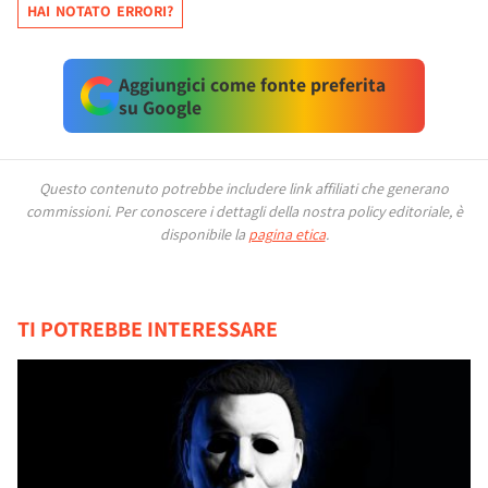
HAI NOTATO ERRORI?
Aggiungici come fonte preferita
su Google
Questo contenuto potrebbe includere link affiliati che generano
commissioni.
Per conoscere i dettagli della nostra policy editoriale, è
disponibile la
pagina etica
.
TI POTREBBE INTERESSARE