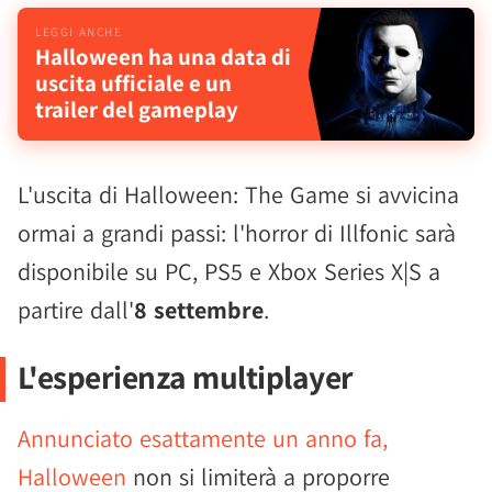
Halloween ha una data di
uscita ufficiale e un
trailer del gameplay
L'uscita di Halloween: The Game si avvicina
ormai a grandi passi: l'horror di Illfonic sarà
disponibile su PC, PS5 e Xbox Series X|S a
partire dall'
8 settembre
.
L'esperienza multiplayer
Annunciato esattamente un anno fa,
Halloween
non si limiterà a proporre