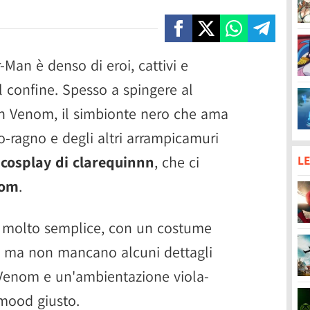
-Man è denso di eroi, cattivi e
l confine. Spesso a spingere al
con Venom, il simbionte nero che ama
-ragno e degli altri arrampicamuri
l
cosplay di clarequinnn
, che ci
LE
nom
.
 molto semplice, con un costume
a, ma non mancano alcuni dettagli
i Venom e un'ambientazione viola-
 mood giusto.