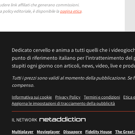
ere link affiliati che generano commissioni.
 policy editoriale, è disponibile la
pagina etica
.
Dedicato cervello e anima a tutti quelli che i videogiochi
punto di riferimento italiano per l'intrattenimento del 
stupiti ogni giorno con articoli, news, video, live e prod
Tutti i prezzi sono validi al momento della pubblicazione. Se 
compenso.
Informativa sui cookie
Privacy Policy
Termini e condizioni
Etica 
Aggiorna le impostazioni di tracciamento della pubblicità
IL NETWORK
Multiplayer
Movieplayer
Dissapore
Fidelity House
The Great