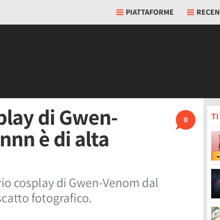
PIATTAFORME
RECEN
splay di Gwen-
T
0
nnn è di alta
prio cosplay di Gwen-Venom dal
catto fotografico.