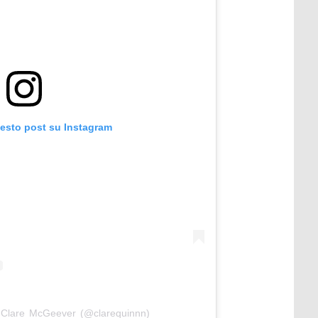
uesto post su Instagram
 Clare McGeever (@clarequinnn)