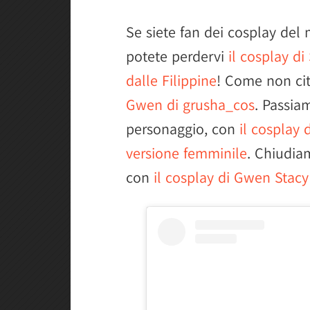
Se siete fan dei cosplay de
potete perdervi
il cosplay d
dalle Filippine
! Come non ci
Gwen di grusha_cos
. Passia
personaggio, con
il cosplay 
versione femminile
. Chiudiam
con
il cosplay di Gwen Stacy