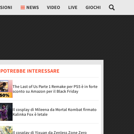
SIONI
NEWS
VIDEO
LIVE
GIOCHI
I POTREBBE INTERESSARE
The Last of Us Parte 1 Remake per PS5 è in forte
sconto su Amazon per il Black Friday
Il cosplay di Mileena da Mortal Kombat firmato
Kalinka Fox è letale
Il cosplay di Yixuan da Zenless Zone Zero