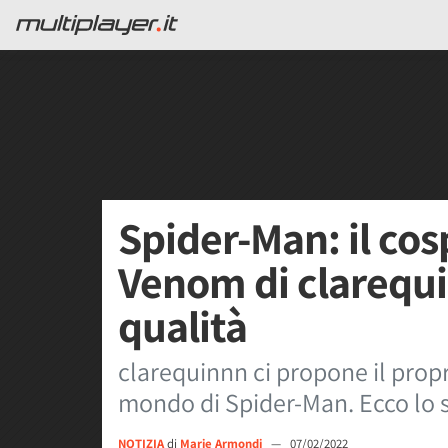
Spider-Man: il co
Venom di clarequi
qualità
clarequinnn ci propone il pro
mondo di Spider-Man. Ecco lo s
NOTIZIA
di
Marie Armondi
—
07/02/2022