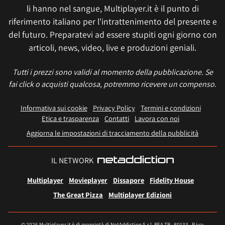
li hanno nel sangue, Multiplayer.it è il punto di
riferimento italiano per l'intrattenimento del presente e
del futuro. Preparatevi ad essere stupiti ogni giorno con
articoli, news, video, live e produzioni geniali.
Tutti i prezzi sono validi al momento della pubblicazione. Se
fai click o acquisti qualcosa, potremmo ricevere un compenso.
Informativa sui cookie
Privacy Policy
Termini e condizioni
Etica e trasparenza
Contatti
Lavora con noi
Aggiorna le impostazioni di tracciamento della pubblicità
IL NETWORK
Multiplayer
Movieplayer
Dissapore
Fidelity House
The Great Pizza
Multiplayer Edizioni
© 2026 Multiplayer.it è di proprietà di NetAddiction S.r.l. REA TR - 80133 - P.iva: