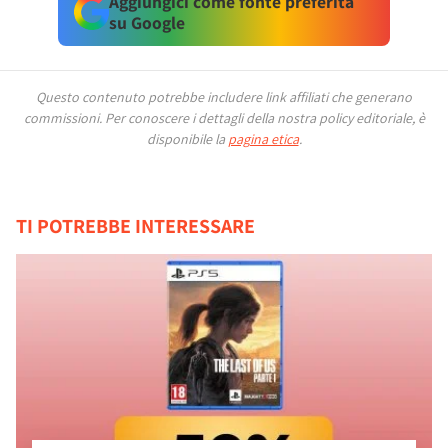
Aggiungici come fonte preferita
su Google
Questo contenuto potrebbe includere link affiliati che generano
commissioni.
Per conoscere i dettagli della nostra policy editoriale, è
disponibile la
pagina etica
.
TI POTREBBE INTERESSARE